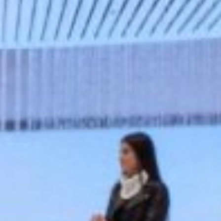
Porcelanosa en Obra Blanca Expo
México
construcción
·
Diseño de stands
·
Expo Obra Blanca
·
México
·
México DF
·
Porcelanosa