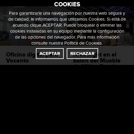
COOKIES
Para garantizarle una navegación por nuestra web segura y
de calidad, le informamos que utilizamos Cookies. Si está de
acuerdo clique ACEPTAR. Puede bloquear o eliminar las
cookies instaladas en su equipo mediante la configuración
de las opciones del navegador. Para más información
consulte nuestra
Política de Cookies
.
ACEPTAR
RECHAZAR
Oficina digital para
Arkoslight en el
Vocento
Salón del Mueble
de Milán, Euroluce